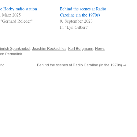
e Hörby radio station
Behind the scenes at Radio
. März 2025
Caroline (in the 1970s)
 "Gerhard Roleder"
9. September 2023
In "Lyn Gilbert"
inrich Spanknebel
,
Joachim Rockschies
,
Kurt Bergmann
,
News
 den
Permalink
.
and
Behind the scenes at Radio Caroline (in the 1970s)
→