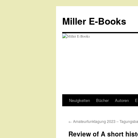
Zum
Inhalt
Miller E-Books
springen
Neuigkeiten
Bücher
Autoren
E
←
Amateurfunktagung 2023 – Tagungsb
Review of A short his