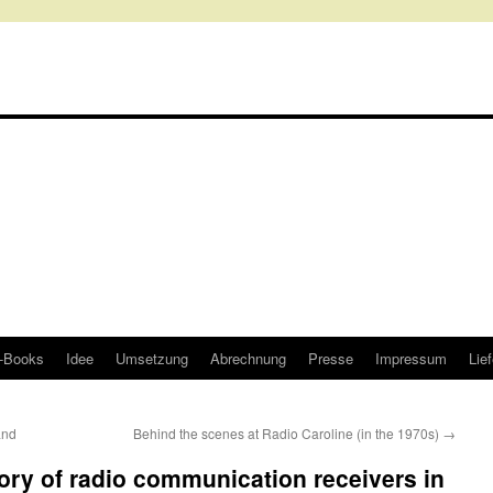
-Books
Idee
Umsetzung
Abrechnung
Presse
Impressum
Lief
and
Behind the scenes at Radio Caroline (in the 1970s)
→
tory of radio communication receivers in