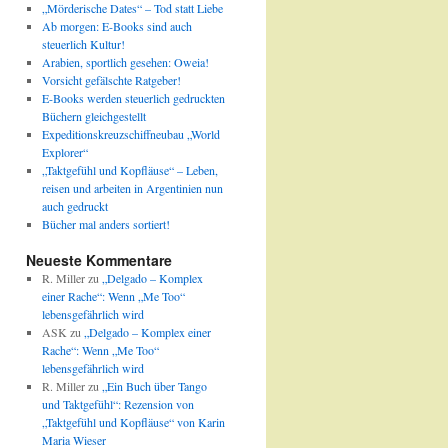
„Mörderische Dates“ – Tod statt Liebe
Ab morgen: E-Books sind auch
steuerlich Kultur!
Arabien, sportlich gesehen: Oweia!
Vorsicht gefälschte Ratgeber!
E-Books werden steuerlich gedruckten
Büchern gleichgestellt
Expeditionskreuzschiffneubau „World
Explorer“
„Taktgefühl und Kopfläuse“ – Leben,
reisen und arbeiten in Argentinien nun
auch gedruckt
Bücher mal anders sortiert!
Neueste Kommentare
R. Miller
zu
„Delgado – Komplex
einer Rache“: Wenn „Me Too“
lebensgefährlich wird
ASK
zu
„Delgado – Komplex einer
Rache“: Wenn „Me Too“
lebensgefährlich wird
R. Miller
zu
„Ein Buch über Tango
und Taktgefühl“: Rezension von
„Taktgefühl und Kopfläuse“ von Karin
Maria Wieser