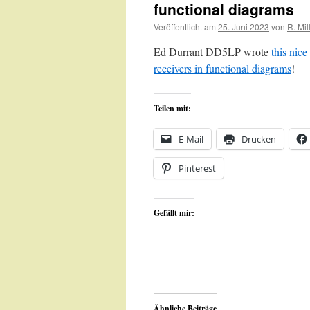
functional diagrams
Veröffentlicht am
25. Juni 2023
von
R. Mil
Ed Durrant DD5LP wrote
this nice
receivers in functional diagrams
!
Teilen mit:
E-Mail
Drucken
Pinterest
Gefällt mir:
Ähnliche Beiträge