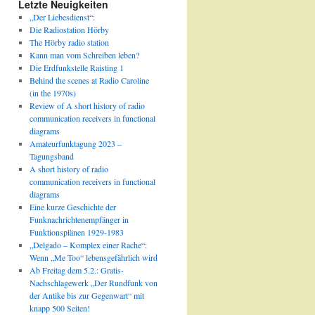
Letzte Neuigkeiten
„Der Liebesdienst“:
Die Radiostation Hörby
The Hörby radio station
Kann man vom Schreiben leben?
Die Erdfunkstelle Raisting 1
Behind the scenes at Radio Caroline
(in the 1970s)
Review of A short history of radio
communication receivers in functional
diagrams
Amateurfunktagung 2023 –
Tagungsband
A short history of radio
communication receivers in functional
diagrams
Eine kurze Geschichte der
Funknachrichtenempfänger in
Funktionsplänen 1929-1983
„Delgado – Komplex einer Rache“:
Wenn „Me Too“ lebensgefährlich wird
Ab Freitag dem 5.2.: Gratis-
Nachschlagewerk „Der Rundfunk von
der Antike bis zur Gegenwart“ mit
knapp 500 Seiten!