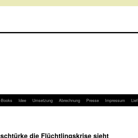
-Books
Idee
Umsetzung
Abrechnung
Presse
Impressum
Lief
schtürke die Flüchtlingskrise sieht