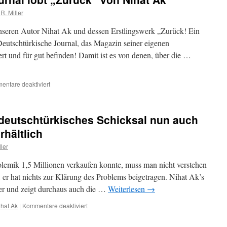
auf
R. Miller
emradio.eu,
Teil
 unseren Autor Nihat Ak und dessen Erstlingswerk „Zurück! Ein
I
Deutschtürkische Journal, das Magazin seiner eigenen
t und für gut befinden! Damit ist es von denen, über die …
für
ntare deaktiviert
Deutschtürkisches
Journal
lobt
 deutschtürkisches Schicksal nun auch
„Zurück“
von
rhältlich
Nihat
ller
Ak
lemik 1,5 Millionen verkaufen konnte, muss man nicht verstehen
t, er hat nichts zur Klärung des Problems beigetragen. Nihat Ak’s
ver und zeigt durchaus auch die …
Weiterlesen
→
für
ihat Ak
|
Kommentare deaktiviert
Nihat
Ak: