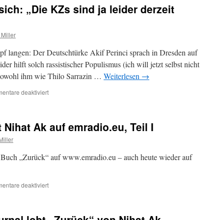
der
ich: „Die KZs sind ja leider derzeit
Gastarbeiter…
 Miller
f langen: Der Deutschtürke Akif Perinci sprach in Dresden auf
r hilft solch rassistischer Populismus (ich will jetzt selbst nicht
sowohl ihm wie Thilo Sarrazin …
Weiterlesen
→
für
ntare deaktiviert
Deutschtürke
beklagt
sich:
Nihat Ak auf emradio.eu, Teil I
„Die
KZs
Miller
sind
ja
in Buch „Zurück“ auf www.emradio.eu – auch heute wieder auf
leider
derzeit
außer
für
ntare deaktiviert
Betrieb“
Rundfunkinterview
mit
Nihat
rnal lobt „Zurück“ von Nihat Ak
Ak