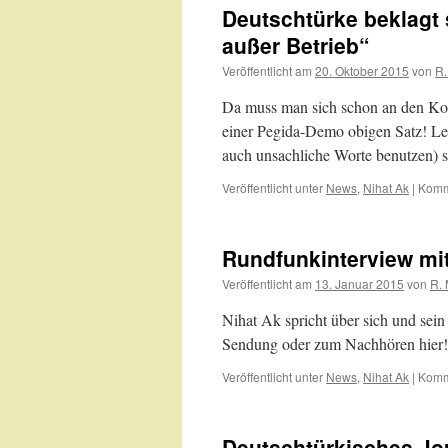
Deutschtürke beklagt s
außer Betrieb“
Veröffentlicht am
20. Oktober 2015
von
R.
Da muss man sich schon an den Kop
einer Pegida-Demo obigen Satz! Leide
auch unsachliche Worte benutzen) 
Veröffentlicht unter
News
,
Nihat Ak
|
Komme
Rundfunkinterview mit 
Veröffentlicht am
13. Januar 2015
von
R. 
Nihat Ak spricht über sich und se
Sendung oder zum Nachhören hier!
Veröffentlicht unter
News
,
Nihat Ak
|
Komme
Deutschtürkisches Jou