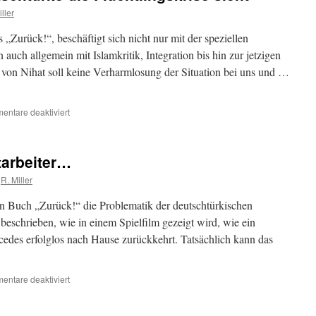
ller
„Zurück!“, beschäftigt sich nicht nur mit der speziellen
auch allgemein mit Islamkritik, Integration bis hin zur jetzigen
t von Nihat soll keine Verharmlosung der Situation bei uns und …
für
ntare deaktiviert
Nihat
Ak:
Wie
tarbeiter…
ein
Deutschtürke
R. Miller
die
Flüchtlingskrise
n Buch „Zurück!“ die Problematik der deutschtürkischen
sieht
 beschrieben, wie in einem Spielfilm gezeigt wird, wie ein
cedes erfolglos nach Hause zurückkehrt. Tatsächlich kann das
für
ntare deaktiviert
Die
Heimkehr