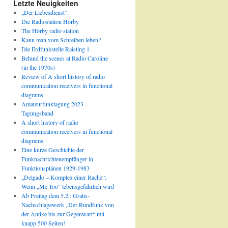
Letzte Neuigkeiten
„Der Liebesdienst“:
Die Radiostation Hörby
The Hörby radio station
Kann man vom Schreiben leben?
Die Erdfunkstelle Raisting 1
Behind the scenes at Radio Caroline
(in the 1970s)
Review of A short history of radio
communication receivers in functional
diagrams
Amateurfunktagung 2023 –
Tagungsband
A short history of radio
communication receivers in functional
diagrams
Eine kurze Geschichte der
Funknachrichtenempfänger in
Funktionsplänen 1929-1983
„Delgado – Komplex einer Rache“:
Wenn „Me Too“ lebensgefährlich wird
Ab Freitag dem 5.2.: Gratis-
Nachschlagewerk „Der Rundfunk von
der Antike bis zur Gegenwart“ mit
knapp 500 Seiten!