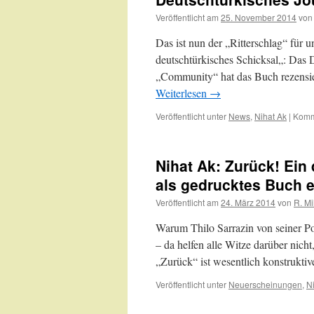
Veröffentlicht am
25. November 2014
von
Das ist nun der „Ritterschlag“ für
deutschtürkisches Schicksal„: Das 
„Community“ hat das Buch rezensier
Weiterlesen
→
Veröffentlicht unter
News
,
Nihat Ak
|
Komme
Nihat Ak: Zurück! Ein
als gedrucktes Buch e
Veröffentlicht am
24. März 2014
von
R. Mi
Warum Thilo Sarrazin von seiner Po
– da helfen alle Witze darüber nich
„Zurück“ ist wesentlich konstrukti
Veröffentlicht unter
Neuerscheinungen
,
N