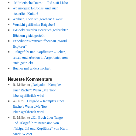
„Mörderische Dates“ – Tod statt Liebe
Ab morgen: E-Books sind auch
steuerlich Kultur!
Arabien, sportlich gesehen: Oweia!
Vorsicht gefälschte Ratgeber!
E-Books werden steuerlich gedruckten
Büchern gleichgestellt
Expeditionskreuzschiffneubau „World
Explorer“
„Taktgefühl und Kopfläuse“ – Leben,
reisen und arbeiten in Argentinien nun
auch gedruckt
Bücher mal anders sortiert!
Neueste Kommentare
R. Miller
zu
„Delgado – Komplex
einer Rache“: Wenn „Me Too“
lebensgefährlich wird
ASK
zu
„Delgado – Komplex einer
Rache“: Wenn „Me Too“
lebensgefährlich wird
R. Miller
zu
„Ein Buch über Tango
und Taktgefühl“: Rezension von
„Taktgefühl und Kopfläuse“ von Karin
Maria Wieser